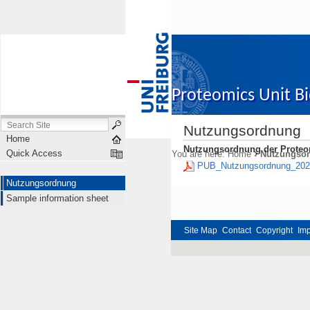
Proteomics Unit B
Nutzungsordnung
Nutzungsordnung
Sampl
Home
Nutzungsordnung der Proteom
›
Quick Access
You are here:
Home
Nutzungso
PUB_Nutzungsordnung_202
Nutzungsordnung
Sample information sheet
Site Map
Contact
Copyright
Im